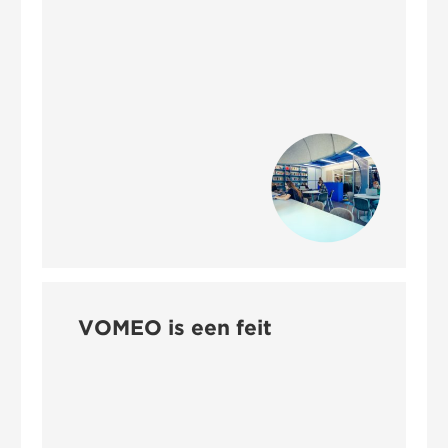
ambities
kwaliteit
governance
nieuws
werken bij
contact
VOMEO is een feit