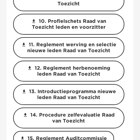
Toezicht
download
10. Profielschets Raad van
Toezicht leden en voorzitter
download
11. Reglement werving en selectie
nieuwe leden Raad van Toezicht
download
12. Reglement herbenoeming
leden Raad van Toezicht
download
13. Introductieprogramma nieuwe
leden Raad van Toezicht
download
14. Procedure zelfevaluatie Raad
van Toezicht
download
15. Reglement Auditcommissie