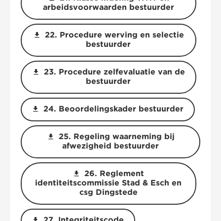
arbeidsvoorwaarden bestuurder
download
22. Procedure werving en selectie
bestuurder
download
23. Procedure zelfevaluatie van de
bestuurder
download
24. Beoordelingskader bestuurder
download
25. Regeling waarneming bij
afwezigheid bestuurder
download
26. Reglement
identiteitscommissie Stad & Esch en
csg Dingstede
download
27. Integriteitscode