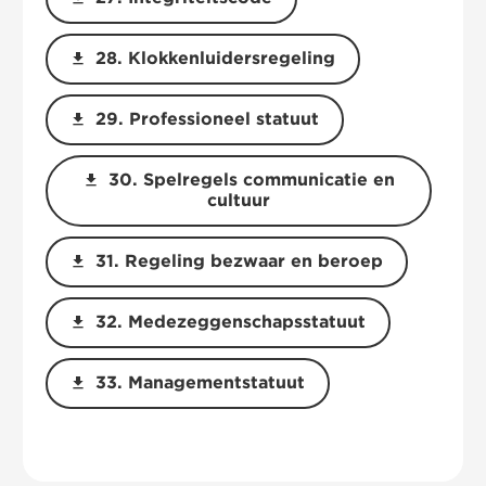
download
28. Klokkenluidersregeling
download
29. Professioneel statuut
download
30. Spelregels communicatie en
cultuur
download
31. Regeling bezwaar en beroep
download
32. Medezeggenschapsstatuut
download
33. Managementstatuut