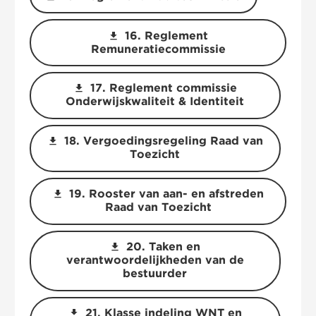
download
16. Reglement
Remuneratiecommissie
download
17. Reglement commissie
Onderwijskwaliteit & Identiteit
download
18. Vergoedingsregeling Raad van
Toezicht
download
19. Rooster van aan- en afstreden
Raad van Toezicht
download
20. Taken en
verantwoordelijkheden van de
bestuurder
download
21. Klasse indeling WNT en