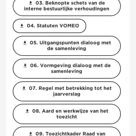
download
03. Beknopte schets van de
interne bestuurlijke verhoudingen
download
04. Statuten VOMEO
download
05. Uitgangspunten dialoog met
de samenleving
download
06. Vormgeving dialoog met de
samenleving
download
07. Regel met betrekking tot het
jaarverslag
download
08. Aard en werkwijze van het
toezicht
download
09. Toezichtkader Raad van