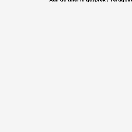
Aan de tafel in gesprek | Terugbli